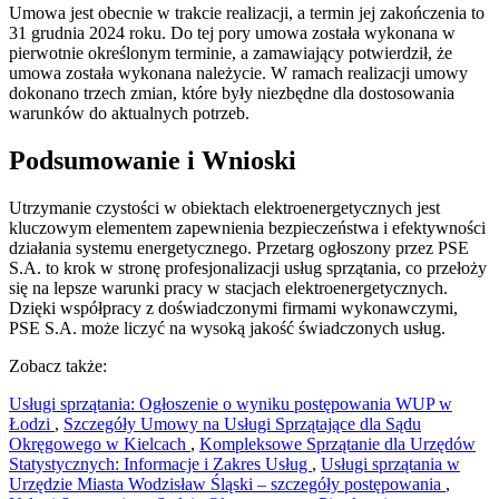
Umowa jest obecnie w trakcie realizacji, a termin jej zakończenia to
31 grudnia 2024 roku. Do tej pory umowa została wykonana w
pierwotnie określonym terminie, a zamawiający potwierdził, że
umowa została wykonana należycie. W ramach realizacji umowy
dokonano trzech zmian, które były niezbędne dla dostosowania
warunków do aktualnych potrzeb.
Podsumowanie i Wnioski
Utrzymanie czystości w obiektach elektroenergetycznych jest
kluczowym elementem zapewnienia bezpieczeństwa i efektywności
działania systemu energetycznego. Przetarg ogłoszony przez PSE
S.A. to krok w stronę profesjonalizacji usług sprzątania, co przełoży
się na lepsze warunki pracy w stacjach elektroenergetycznych.
Dzięki współpracy z doświadczonymi firmami wykonawczymi,
PSE S.A. może liczyć na wysoką jakość świadczonych usług.
Zobacz także:
Usługi sprzątania: Ogłoszenie o wyniku postępowania WUP w
Łodzi
,
Szczegóły Umowy na Usługi Sprzątające dla Sądu
Okręgowego w Kielcach
,
Kompleksowe Sprzątanie dla Urzędów
Statystycznych: Informacje i Zakres Usług
,
Usługi sprzątania w
Urzędzie Miasta Wodzisław Śląski – szczegóły postępowania
,