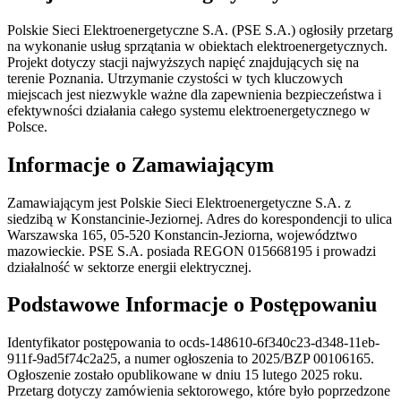
Polskie Sieci Elektroenergetyczne S.A. (PSE S.A.) ogłosiły przetarg
na wykonanie usług sprzątania w obiektach elektroenergetycznych.
Projekt dotyczy stacji najwyższych napięć znajdujących się na
terenie Poznania. Utrzymanie czystości w tych kluczowych
miejscach jest niezwykle ważne dla zapewnienia bezpieczeństwa i
efektywności działania całego systemu elektroenergetycznego w
Polsce.
Informacje o Zamawiającym
Zamawiającym jest Polskie Sieci Elektroenergetyczne S.A. z
siedzibą w Konstancinie-Jeziornej. Adres do korespondencji to ulica
Warszawska 165, 05-520 Konstancin-Jeziorna, województwo
mazowieckie. PSE S.A. posiada REGON 015668195 i prowadzi
działalność w sektorze energii elektrycznej.
Podstawowe Informacje o Postępowaniu
Identyfikator postępowania to ocds-148610-6f340c23-d348-11eb-
911f-9ad5f74c2a25, a numer ogłoszenia to 2025/BZP 00106165.
Ogłoszenie zostało opublikowane w dniu 15 lutego 2025 roku.
Przetarg dotyczy zamówienia sektorowego, które było poprzedzone