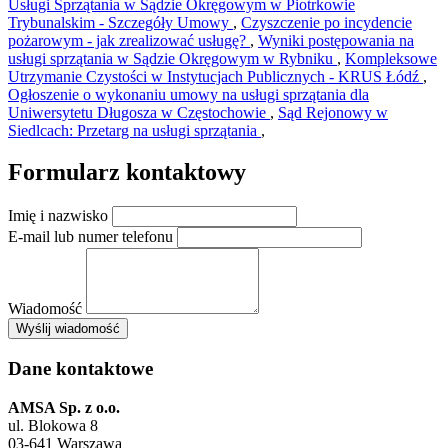
Usługi Sprzątania w Sądzie Okręgowym w Piotrkowie
Trybunalskim - Szczegóły Umowy
,
Czyszczenie po incydencie
pożarowym - jak zrealizować usługę?
,
Wyniki postępowania na
usługi sprzątania w Sądzie Okręgowym w Rybniku
,
Kompleksowe
Utrzymanie Czystości w Instytucjach Publicznych - KRUS Łódź
,
Ogłoszenie o wykonaniu umowy na usługi sprzątania dla
Uniwersytetu Długosza w Częstochowie
,
Sąd Rejonowy w
Siedlcach: Przetarg na usługi sprzątania
,
Formularz kontaktowy
Imię i nazwisko
E-mail lub numer telefonu
Wiadomość
×
Wyślij wiadomość
AMSA Sp. z o.o. - ul. Blokowa 8, Warszawa
Leaflet
+
Dane kontaktowe
−
AMSA Sp. z o.o.
ul. Blokowa 8
03-641 Warszawa