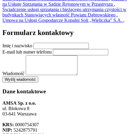
na Usługę Sprzątania w Sądzie Rejonowym w Przasnyszu
,
Świadczenie usługi sprzątania i bieżącego utrzymania czystości w
budynkach Stanowiących własność Powiatu Dąbrowskiego
,
Umowa na Usługi Gospodarcze Kopalni Soli „Wieliczka” S.A.
,
Formularz kontaktowy
Imię i nazwisko
E-mail lub numer telefonu
Wiadomość
×
Wyślij wiadomość
AMSA Sp. z o.o. - ul. Blokowa 8, Warszawa
Leaflet
+
Dane kontaktowe
−
AMSA Sp. z o.o.
ul. Blokowa 8
03-641 Warszawa
KRS:
0000754307
NIP:
5242875791