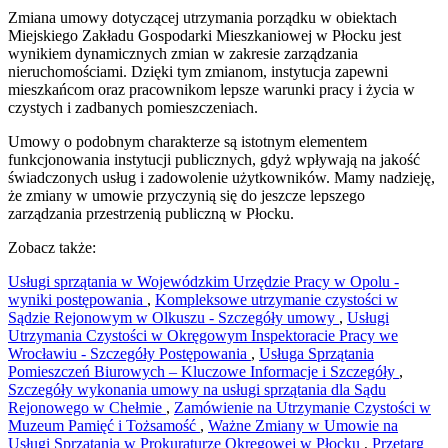
Zmiana umowy dotyczącej utrzymania porządku w obiektach
Miejskiego Zakładu Gospodarki Mieszkaniowej w Płocku jest
wynikiem dynamicznych zmian w zakresie zarządzania
nieruchomościami. Dzięki tym zmianom, instytucja zapewni
mieszkańcom oraz pracownikom lepsze warunki pracy i życia w
czystych i zadbanych pomieszczeniach.
Umowy o podobnym charakterze są istotnym elementem
funkcjonowania instytucji publicznych, gdyż wpływają na jakość
świadczonych usług i zadowolenie użytkowników. Mamy nadzieję,
że zmiany w umowie przyczynią się do jeszcze lepszego
zarządzania przestrzenią publiczną w Płocku.
Zobacz także:
Usługi sprzątania w Wojewódzkim Urzędzie Pracy w Opolu -
wyniki postępowania
,
Kompleksowe utrzymanie czystości w
Sądzie Rejonowym w Olkuszu - Szczegóły umowy
,
Usługi
Utrzymania Czystości w Okręgowym Inspektoracie Pracy we
Wrocławiu - Szczegóły Postępowania
,
Usługa Sprzątania
Pomieszczeń Biurowych – Kluczowe Informacje i Szczegóły
,
Szczegóły wykonania umowy na usługi sprzątania dla Sądu
Rejonowego w Chełmie
,
Zamówienie na Utrzymanie Czystości w
Muzeum Pamięć i Tożsamość
,
Ważne Zmiany w Umowie na
Usługi Sprzątania w Prokuraturze Okręgowej w Płocku
,
Przetarg