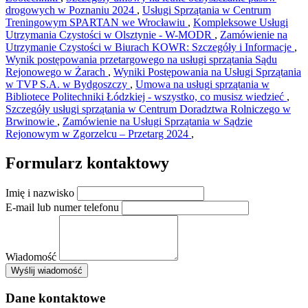
drogowych w Poznaniu 2024
,
Usługi Sprzątania w Centrum
Treningowym SPARTAN we Wrocławiu
,
Kompleksowe Usługi
Utrzymania Czystości w Olsztynie - W-MODR
,
Zamówienie na
Utrzymanie Czystości w Biurach KOWR: Szczegóły i Informacje
,
Wynik postępowania przetargowego na usługi sprzątania Sądu
Rejonowego w Żarach
,
Wyniki Postępowania na Usługi Sprzątania
w TVP S.A. w Bydgoszczy
,
Umowa na usługi sprzątania w
Bibliotece Politechniki Łódzkiej - wszystko, co musisz wiedzieć
,
Szczegóły usługi sprzątania w Centrum Doradztwa Rolniczego w
Brwinowie
,
Zamówienie na Usługi Sprzątania w Sądzie
Rejonowym w Zgorzelcu – Przetarg 2024
,
Formularz kontaktowy
Imię i nazwisko
E-mail lub numer telefonu
Wiadomość
×
Wyślij wiadomość
AMSA Sp. z o.o. - ul. Blokowa 8, Warszawa
Leaflet
+
Dane kontaktowe