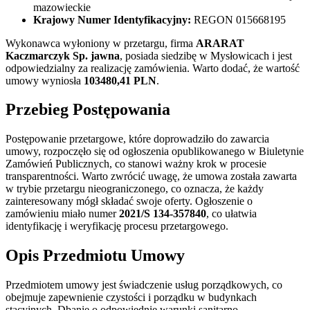
mazowieckie
Krajowy Numer Identyfikacyjny:
REGON 015668195
Wykonawca wyłoniony w przetargu, firma
ARARAT
Kaczmarczyk Sp. jawna
, posiada siedzibę w Mysłowicach i jest
odpowiedzialny za realizację zamówienia. Warto dodać, że wartość
umowy wyniosła
103480,41 PLN
.
Przebieg Postępowania
Postępowanie przetargowe, które doprowadziło do zawarcia
umowy, rozpoczęło się od ogłoszenia opublikowanego w Biuletynie
Zamówień Publicznych, co stanowi ważny krok w procesie
transparentności. Warto zwrócić uwagę, że umowa została zawarta
w trybie przetargu nieograniczonego, co oznacza, że każdy
zainteresowany mógł składać swoje oferty. Ogłoszenie o
zamówieniu miało numer
2021/S 134-357840
, co ułatwia
identyfikację i weryfikację procesu przetargowego.
Opis Przedmiotu Umowy
Przedmiotem umowy jest świadczenie usług porządkowych, co
obejmuje zapewnienie czystości i porządku w budynkach
stacyjnych. Dbanie o odpowiednie warunki sanitarno-