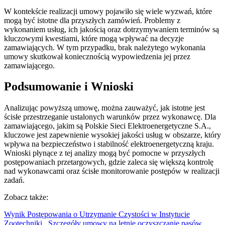
W kontekście realizacji umowy pojawiło się wiele wyzwań, które
mogą być istotne dla przyszłych zamówień. Problemy z
wykonaniem usług, ich jakością oraz dotrzymywaniem terminów są
kluczowymi kwestiami, które mogą wpływać na decyzje
zamawiających. W tym przypadku, brak należytego wykonania
umowy skutkował koniecznością wypowiedzenia jej przez
zamawiającego.
Podsumowanie i Wnioski
Analizując powyższą umowę, można zauważyć, jak istotne jest
ścisłe przestrzeganie ustalonych warunków przez wykonawcę. Dla
zamawiającego, jakim są Polskie Sieci Elektroenergetyczne S.A.,
kluczowe jest zapewnienie wysokiej jakości usług w obszarze, który
wpływa na bezpieczeństwo i stabilność elektroenergetyczną kraju.
Wnioski płynące z tej analizy mogą być pomocne w przyszłych
postępowaniach przetargowych, gdzie zaleca się większą kontrolę
nad wykonawcami oraz ścisłe monitorowanie postępów w realizacji
zadań.
Zobacz także:
Wynik Postępowania o Utrzymanie Czystości w Instytucie
Zootechniki
,
Szczegóły umowy na letnie oczyszczanie pasów