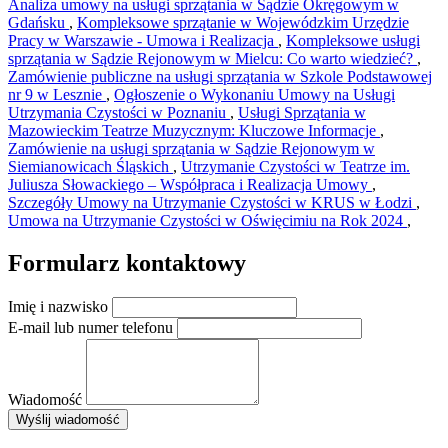
Analiza umowy na usługi sprzątania w Sądzie Okręgowym w
Gdańsku
,
Kompleksowe sprzątanie w Wojewódzkim Urzędzie
Pracy w Warszawie - Umowa i Realizacja
,
Kompleksowe usługi
sprzątania w Sądzie Rejonowym w Mielcu: Co warto wiedzieć?
,
Zamówienie publiczne na usługi sprzątania w Szkole Podstawowej
nr 9 w Lesznie
,
Ogłoszenie o Wykonaniu Umowy na Usługi
Utrzymania Czystości w Poznaniu
,
Usługi Sprzątania w
Mazowieckim Teatrze Muzycznym: Kluczowe Informacje
,
Zamówienie na usługi sprzątania w Sądzie Rejonowym w
Siemianowicach Śląskich
,
Utrzymanie Czystości w Teatrze im.
Juliusza Słowackiego – Współpraca i Realizacja Umowy
,
Szczegóły Umowy na Utrzymanie Czystości w KRUS w Łodzi
,
Umowa na Utrzymanie Czystości w Oświęcimiu na Rok 2024
,
Formularz kontaktowy
Imię i nazwisko
E-mail lub numer telefonu
Wiadomość
×
Wyślij wiadomość
AMSA Sp. z o.o. - ul. Blokowa 8, Warszawa
Leaflet