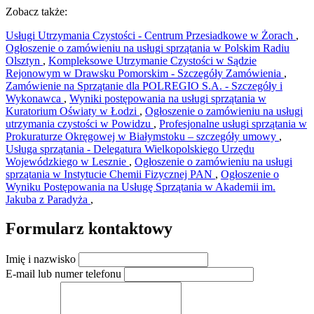
Zobacz także:
Usługi Utrzymania Czystości - Centrum Przesiadkowe w Żorach
,
Ogłoszenie o zamówieniu na usługi sprzątania w Polskim Radiu
Olsztyn
,
Kompleksowe Utrzymanie Czystości w Sądzie
Rejonowym w Drawsku Pomorskim - Szczegóły Zamówienia
,
Zamówienie na Sprzątanie dla POLREGIO S.A. - Szczegóły i
Wykonawca
,
Wyniki postępowania na usługi sprzątania w
Kuratorium Oświaty w Łodzi
,
Ogłoszenie o zamówieniu na usługi
utrzymania czystości w Powidzu
,
Profesjonalne usługi sprzątania w
Prokuraturze Okręgowej w Białymstoku – szczegóły umowy
,
Usługa sprzątania - Delegatura Wielkopolskiego Urzędu
Wojewódzkiego w Lesznie
,
Ogłoszenie o zamówieniu na usługi
sprzątania w Instytucie Chemii Fizycznej PAN
,
Ogłoszenie o
Wyniku Postępowania na Usługę Sprzątania w Akademii im.
Jakuba z Paradyża
,
Formularz kontaktowy
Imię i nazwisko
E-mail lub numer telefonu