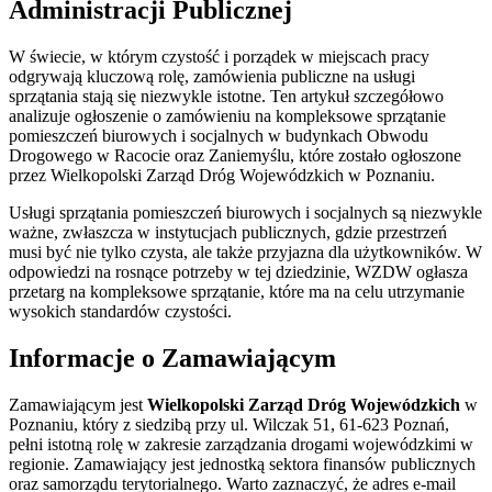
Administracji Publicznej
W świecie, w którym czystość i porządek w miejscach pracy
odgrywają kluczową rolę, zamówienia publiczne na usługi
sprzątania stają się niezwykle istotne. Ten artykuł szczegółowo
analizuje ogłoszenie o zamówieniu na kompleksowe sprzątanie
pomieszczeń biurowych i socjalnych w budynkach Obwodu
Drogowego w Racocie oraz Zaniemyślu, które zostało ogłoszone
przez Wielkopolski Zarząd Dróg Wojewódzkich w Poznaniu.
Usługi sprzątania pomieszczeń biurowych i socjalnych są niezwykle
ważne, zwłaszcza w instytucjach publicznych, gdzie przestrzeń
musi być nie tylko czysta, ale także przyjazna dla użytkowników. W
odpowiedzi na rosnące potrzeby w tej dziedzinie, WZDW ogłasza
przetarg na kompleksowe sprzątanie, które ma na celu utrzymanie
wysokich standardów czystości.
Informacje o Zamawiającym
Zamawiającym jest
Wielkopolski Zarząd Dróg Wojewódzkich
w
Poznaniu, który z siedzibą przy ul. Wilczak 51, 61-623 Poznań,
pełni istotną rolę w zakresie zarządzania drogami wojewódzkimi w
regionie. Zamawiający jest jednostką sektora finansów publicznych
oraz samorządu terytorialnego. Warto zaznaczyć, że adres e-mail