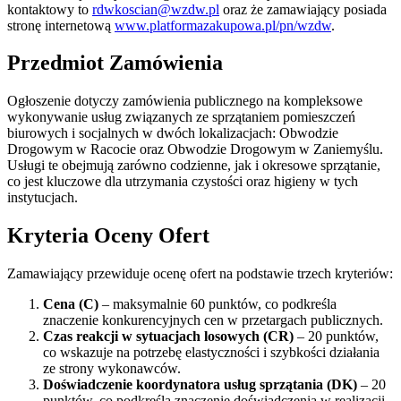
kontaktowy to
rdwkoscian@wzdw.pl
oraz że zamawiający posiada
stronę internetową
www.platformazakupowa.pl/pn/wzdw
.
Przedmiot Zamówienia
Ogłoszenie dotyczy zamówienia publicznego na kompleksowe
wykonywanie usług związanych ze sprzątaniem pomieszczeń
biurowych i socjalnych w dwóch lokalizacjach: Obwodzie
Drogowym w Racocie oraz Obwodzie Drogowym w Zaniemyślu.
Usługi te obejmują zarówno codzienne, jak i okresowe sprzątanie,
co jest kluczowe dla utrzymania czystości oraz higieny w tych
instytucjach.
Kryteria Oceny Ofert
Zamawiający przewiduje ocenę ofert na podstawie trzech kryteriów:
Cena (C)
– maksymalnie 60 punktów, co podkreśla
znaczenie konkurencyjnych cen w przetargach publicznych.
Czas reakcji w sytuacjach losowych (CR)
– 20 punktów,
co wskazuje na potrzebę elastyczności i szybkości działania
ze strony wykonawców.
Doświadczenie koordynatora usług sprzątania (DK)
– 20
punktów, co podkreśla znaczenie doświadczenia w realizacji