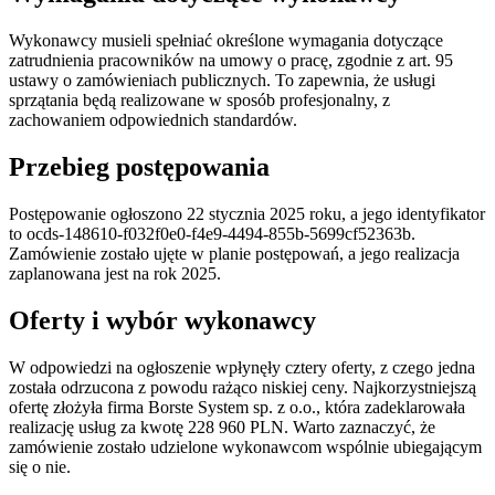
Wykonawcy musieli spełniać określone wymagania dotyczące
zatrudnienia pracowników na umowy o pracę, zgodnie z art. 95
ustawy o zamówieniach publicznych. To zapewnia, że usługi
sprzątania będą realizowane w sposób profesjonalny, z
zachowaniem odpowiednich standardów.
Przebieg postępowania
Postępowanie ogłoszono 22 stycznia 2025 roku, a jego identyfikator
to ocds-148610-f032f0e0-f4e9-4494-855b-5699cf52363b.
Zamówienie zostało ujęte w planie postępowań, a jego realizacja
zaplanowana jest na rok 2025.
Oferty i wybór wykonawcy
W odpowiedzi na ogłoszenie wpłynęły cztery oferty, z czego jedna
została odrzucona z powodu rażąco niskiej ceny. Najkorzystniejszą
ofertę złożyła firma Borste System sp. z o.o., która zadeklarowała
realizację usług za kwotę 228 960 PLN. Warto zaznaczyć, że
zamówienie zostało udzielone wykonawcom wspólnie ubiegającym
się o nie.