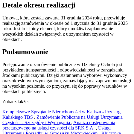
Detale okresu realizacji
Umowa, która została zawarta 31 grudnia 2024 roku, przewiduje
realizację zamówienia w okresie od 1 stycznia do 31 grudnia 2025
roku. Jest to istotny element, który umożliwi zaplanowanie
wszystkich działań związanych z utrzymaniem czystości w
obiektach.
Podsumowanie
Postępowanie o zamówienie publiczne w Dzielnicy Ochota jest
przykładem transparentności i odpowiedzialności w zarządzaniu
środkami publicznymi. Dzięki starannemu wyborowi wykonawcy
oraz określonym wymaganiom, zamawiający ma zapewnione usługi
na wysokim poziomie, co przyczyni się do poprawy warunków w
obiektach publicznych.
Zobacz także:
Kompleksowe Sprzątanie Nieruchomości w Kaliszu - Przetarg
Kaliskiego TBS
,
Zamówienie Publiczne na Usługi Utrzymania
Czystości - Szczegóły i Wymagania
,
Analiza postępowania
przetargowego na usługi czystości dla SRK S.A.
,
Usługi
Utrzymania Porządku w Grodzisku Mazowieckim - Kluczowe