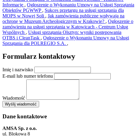
Informacje
,
Ogłoszenie o Wykonaniu Umowy na Usługi Sprzątania
Obiektów PGWWP
,
Sukces przetargu na usługi sprzątania dla
MOPS w Nowej Soli
,
Jak zamówienia publiczne wpływają na
ochronę w Muzeum Archeologicznym w Krakowie?
,
Ogłoszenie o
zamówieniu na usługi sprzątania w Katowicach - Centrum Usług
Wspólnych
,
Usługi sprzątania Olsztyn: wyniki postępowania
OTBS i CleanTask
,
Ogłoszenie o Wykonaniu Umowy na Usługi
Sprzątania dla POLREGIO S.A.
,
Formularz kontaktowy
Imię i nazwisko
E-mail lub numer telefonu
Wiadomość
×
Wyślij wiadomość
AMSA Sp. z o.o. - ul. Blokowa 8, Warszawa
Leaflet
+
Dane kontaktowe
−
AMSA Sp. z o.o.
ul. Blokowa 8