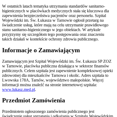
W ostatnich latach tematyka utrzymania standardów sanitarno-
higienicznych w placówkach medycznych stała się kluczowa dla
zapewnienia bezpieczeństwa pacjentów oraz personelu. Szpital
Wojewódzki im. Św. Łukasza w Tarnowie ogłosił przetarg na
świadczenie usług, które mają na celu utrzymanie prawidłowego
stanu sanitarno-higienicznego w jego obiektach. W artykule
przyjrzymy się szczegółom tego postępowania oraz znaczeniu
takich działań w kontekście ochrony zdrowia publicznego.
Informacje o Zamawiającym
Zamawiającym jest Szpital Wojewódzki im. Św. Łukasza SP ZOZ
w Tarnowie, placówka publiczna działająca w sektorze finansów
publicznych. Celem szpitala jest zapewnienie kompleksowej opieki
zdrowotnej dla mieszkańców Tarnowa i okolic. Adres szpitala to
Lwowska 178A, Tarnów, województwo małopolskie. Więcej
informacji można znaleźć na stronie internetowej szpitala:
www.lukasz.med.pl
.
Przedmiot Zamówienia
Przedmiotem ogłoszonego zamówienia publicznego jest
świadczenie usług sprzątania i odkażania w Szpitalu Wojewódzkim