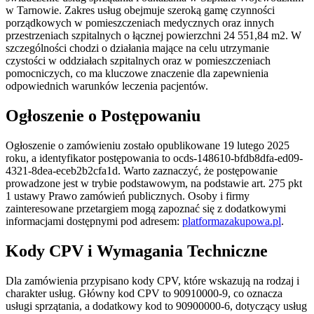
w Tarnowie. Zakres usług obejmuje szeroką gamę czynności
porządkowych w pomieszczeniach medycznych oraz innych
przestrzeniach szpitalnych o łącznej powierzchni 24 551,84 m2. W
szczególności chodzi o działania mające na celu utrzymanie
czystości w oddziałach szpitalnych oraz w pomieszczeniach
pomocniczych, co ma kluczowe znaczenie dla zapewnienia
odpowiednich warunków leczenia pacjentów.
Ogłoszenie o Postępowaniu
Ogłoszenie o zamówieniu zostało opublikowane 19 lutego 2025
roku, a identyfikator postępowania to ocds-148610-bfdb8dfa-ed09-
4321-8dea-eceb2b2cfa1d. Warto zaznaczyć, że postępowanie
prowadzone jest w trybie podstawowym, na podstawie art. 275 pkt
1 ustawy Prawo zamówień publicznych. Osoby i firmy
zainteresowane przetargiem mogą zapoznać się z dodatkowymi
informacjami dostępnymi pod adresem:
platformazakupowa.pl
.
Kody CPV i Wymagania Techniczne
Dla zamówienia przypisano kody CPV, które wskazują na rodzaj i
charakter usług. Główny kod CPV to 90910000-9, co oznacza
usługi sprzątania, a dodatkowy kod to 90900000-6, dotyczący usług