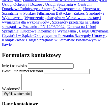
Usługi Ochrony i Dozoru
,
Usługi Sprzątania w Centrum
Doradztwa Rolniczego - Szczegóły Postępowania
,
Umowa na
Sprzątanie w Polskiej Filharmonii Bałtyckiej: Zakres, Standardy i
Wykonawca
,
Wynoszenie gabarytów w Warszawie - przetarg i
wymagania dla wykonawców
,
Szczegóły przetargu na usługi
sprzątania w Poznaniu - PN 12/06/2024
,
Umowa na Usługi
Sprzątania: Kluczowe Informacje i Wymagania
,
Usługi Utrzymania
Czystości w Sądzie Okręgowym w Poznaniu: Szczegóły Umowy
,
Kompleksowe Usługi Sprzątania w Starostwie Powiatowym w
Iławie
,
Formularz kontaktowy
Imię i nazwisko
E-mail lub numer telefonu
Wiadomość
×
Wyślij wiadomość
AMSA Sp. z o.o. - ul. Blokowa 8, Warszawa
Leaflet
+
Dane kontaktowe
−