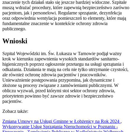
znaczenie tych działań stało się jeszcze bardziej widoczne. Szpitale
muszą wdrażać procedury, które zapewnią bezpieczeństwo zarówno
pacjentom, jak i personelowi. Regularne sprzątanie, dezynfekcja
oraz odpowiednia wentylacja pomieszczeń to elementy, które mają
fundamentalne znaczenie w kontekście ochrony zdrowia
publicznego.
Wnioski
Szpital Wojewódzki im. Św. Łukasza w Tarnowie podjął ważny
krok w kierunku zapewnienia wysokich standardów sanitarno-
higienicznych poprzez ogłoszenie przetargu na usługi sprzątania i
odkażania. Działania te mają na celu nie tylko utrzymanie czystości,
ale również ochronę zdrowia pacjentów i pracowników.
Unieważnienie postępowania przypomina, jak dynamiczne i
złożone są procesy związane z zamówieniami publicznymi. W
obliczu wyzwań, przed którymi stoi sektor ochrony zdrowia,
priorytetem powinno być zawsze zdrowie i bezpieczeństwo
pacjentów.
Zobacz także:
Zmiana Umowy na Usługi Gminne w Łobżenicy na Rok 2024
,
Wykonywanie Usług Sprzątania Nieruchomości w Poznaniu -
Strzeszynie
,
Zamówienia Publiczne w Nadleśnictwie Wałbrzych –