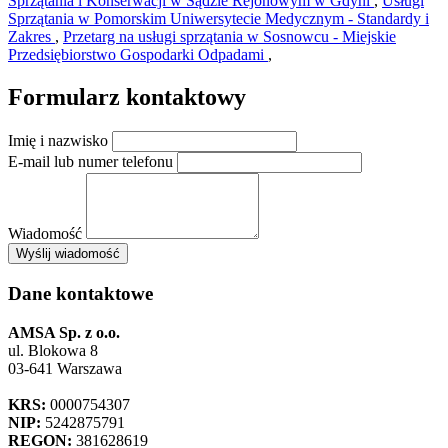
Sprzątania i Konserwacji w Sądzie Rejonowym w Gdyni
,
Usługi
Sprzątania w Pomorskim Uniwersytecie Medycznym - Standardy i
Zakres
,
Przetarg na usługi sprzątania w Sosnowcu - Miejskie
Przedsiębiorstwo Gospodarki Odpadami
,
Formularz kontaktowy
Imię i nazwisko
E-mail lub numer telefonu
Wiadomość
×
Wyślij wiadomość
AMSA Sp. z o.o. - ul. Blokowa 8, Warszawa
Leaflet
+
Dane kontaktowe
−
AMSA Sp. z o.o.
ul. Blokowa 8
03-641 Warszawa
KRS:
0000754307
NIP:
5242875791
REGON:
381628619