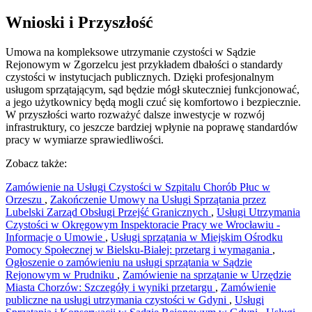
Wnioski i Przyszłość
Umowa na kompleksowe utrzymanie czystości w Sądzie
Rejonowym w Zgorzelcu jest przykładem dbałości o standardy
czystości w instytucjach publicznych. Dzięki profesjonalnym
usługom sprzątającym, sąd będzie mógł skuteczniej funkcjonować,
a jego użytkownicy będą mogli czuć się komfortowo i bezpiecznie.
W przyszłości warto rozważyć dalsze inwestycje w rozwój
infrastruktury, co jeszcze bardziej wpłynie na poprawę standardów
pracy w wymiarze sprawiedliwości.
Zobacz także:
Zamówienie na Usługi Czystości w Szpitalu Chorób Płuc w
Orzeszu
,
Zakończenie Umowy na Usługi Sprzątania przez
Lubelski Zarząd Obsługi Przejść Granicznych
,
Usługi Utrzymania
Czystości w Okręgowym Inspektoracie Pracy we Wrocławiu -
Informacje o Umowie
,
Usługi sprzątania w Miejskim Ośrodku
Pomocy Społecznej w Bielsku-Białej: przetarg i wymagania
,
Ogłoszenie o zamówieniu na usługi sprzątania w Sądzie
Rejonowym w Prudniku
,
Zamówienie na sprzątanie w Urzędzie
Miasta Chorzów: Szczegóły i wyniki przetargu
,
Zamówienie
publiczne na usługi utrzymania czystości w Gdyni
,
Usługi