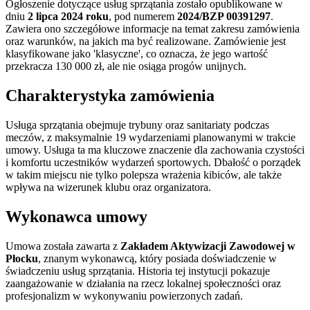
Ogłoszenie dotyczące usług sprzątania zostało opublikowane w
dniu
2 lipca 2024 roku
, pod numerem
2024/BZP 00391297
.
Zawiera ono szczegółowe informacje na temat zakresu zamówienia
oraz warunków, na jakich ma być realizowane. Zamówienie jest
klasyfikowane jako 'klasyczne', co oznacza, że jego wartość
przekracza 130 000 zł, ale nie osiąga progów unijnych.
Charakterystyka zamówienia
Usługa sprzątania obejmuje trybuny oraz sanitariaty podczas
meczów, z maksymalnie 19 wydarzeniami planowanymi w trakcie
umowy. Usługa ta ma kluczowe znaczenie dla zachowania czystości
i komfortu uczestników wydarzeń sportowych. Dbałość o porządek
w takim miejscu nie tylko polepsza wrażenia kibiców, ale także
wpływa na wizerunek klubu oraz organizatora.
Wykonawca umowy
Umowa została zawarta z
Zakładem Aktywizacji Zawodowej w
Płocku
, znanym wykonawcą, który posiada doświadczenie w
świadczeniu usług sprzątania. Historia tej instytucji pokazuje
zaangażowanie w działania na rzecz lokalnej społeczności oraz
profesjonalizm w wykonywaniu powierzonych zadań.