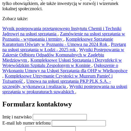
tylko obowiązkiem, ale także inwestycją w rozwój i wizerunek
lokalnej społeczności.
Zobacz także:
Wynik postępowania przetargowego Instytutu Chemii i Techniki
Jądrowej na usługi sprzątania
,
Zamówienie na usługi sprzątania w
Poznaniu - wymagania i terminy
,
Kompleksowe Sprzątanie
Kuratorium Oświaty w Poznaniu - Umowa na 2024 Rok
,
Przetarg
na usługi sprzątania w Łodzi - 2025 rok
,
Wyniki Postępowania w
Zakresie Odbioru Odpadów Komunalnych w Zagłębiu
Miedziowym
,
Kompleksowe Usługi Sprzątania i Dezynfekcji w
Wojewódzkim Szpitalu Zespolonym w Koninie
,
Ogłoszenie o
Wykonaniu Umowy na Usługi Sprzątania dla OHP w Wielkopolsce
,
Kompleksowe Utrzymanie Czystości w Muzeum Pamięć i
Tożsamość
,
Umowa na usługi sprzątania PKP PLK S.A. -
szczegóły, wykonawca i realizacja
,
Wyniki postępowania na usługi
sprzątania w prokuraturach suwalskich
,
Formularz kontaktowy
Imię i nazwisko
E-mail lub numer telefonu