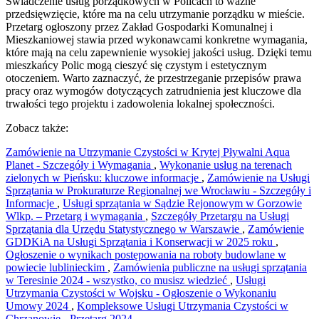
Świadczenie usług porządkowych w Policach to ważne
przedsięwzięcie, które ma na celu utrzymanie porządku w mieście.
Przetarg ogłoszony przez Zakład Gospodarki Komunalnej i
Mieszkaniowej stawia przed wykonawcami konkretne wymagania,
które mają na celu zapewnienie wysokiej jakości usług. Dzięki temu
mieszkańcy Polic mogą cieszyć się czystym i estetycznym
otoczeniem. Warto zaznaczyć, że przestrzeganie przepisów prawa
pracy oraz wymogów dotyczących zatrudnienia jest kluczowe dla
trwałości tego projektu i zadowolenia lokalnej społeczności.
Zobacz także:
Zamówienie na Utrzymanie Czystości w Krytej Pływalni Aqua
Planet - Szczegóły i Wymagania
,
Wykonanie usług na terenach
zielonych w Pieńsku: kluczowe informacje
,
Zamówienie na Usługi
Sprzątania w Prokuraturze Regionalnej we Wrocławiu - Szczegóły i
Informacje
,
Usługi sprzątania w Sądzie Rejonowym w Gorzowie
Wlkp. – Przetarg i wymagania
,
Szczegóły Przetargu na Usługi
Sprzątania dla Urzędu Statystycznego w Warszawie
,
Zamówienie
GDDKiA na Usługi Sprzątania i Konserwacji w 2025 roku
,
Ogłoszenie o wynikach postępowania na roboty budowlane w
powiecie lublinieckim
,
Zamówienia publiczne na usługi sprzątania
w Teresinie 2024 - wszystko, co musisz wiedzieć
,
Usługi
Utrzymania Czystości w Wojsku - Ogłoszenie o Wykonaniu
Umowy 2024
,
Kompleksowe Usługi Utrzymania Czystości w
Chrzanowie - Przetarg 2024
,