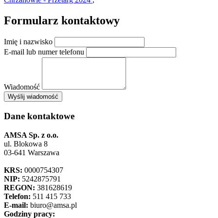
Formularz kontaktowy
Imię i nazwisko
E-mail lub numer telefonu
Wiadomość
×
Wyślij wiadomość
AMSA Sp. z o.o. - ul. Blokowa 8, Warszawa
Leaflet
+
Dane kontaktowe
−
AMSA Sp. z o.o.
ul. Blokowa 8
03-641 Warszawa
KRS:
0000754307
NIP:
5242875791
REGON:
381628619
Telefon:
511 415 733
E-mail:
biuro@amsa.pl
Godziny pracy: