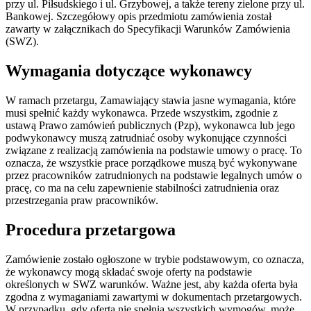
przy ul. Piłsudskiego i ul. Grzybowej, a także tereny zielone przy ul.
Bankowej. Szczegółowy opis przedmiotu zamówienia został
zawarty w załącznikach do Specyfikacji Warunków Zamówienia
(SWZ).
Wymagania dotyczące wykonawcy
W ramach przetargu, Zamawiający stawia jasne wymagania, które
musi spełnić każdy wykonawca. Przede wszystkim, zgodnie z
ustawą Prawo zamówień publicznych (Pzp), wykonawca lub jego
podwykonawcy muszą zatrudniać osoby wykonujące czynności
związane z realizacją zamówienia na podstawie umowy o pracę. To
oznacza, że wszystkie prace porządkowe muszą być wykonywane
przez pracowników zatrudnionych na podstawie legalnych umów o
pracę, co ma na celu zapewnienie stabilności zatrudnienia oraz
przestrzegania praw pracowników.
Procedura przetargowa
Zamówienie zostało ogłoszone w trybie podstawowym, co oznacza,
że wykonawcy mogą składać swoje oferty na podstawie
określonych w SWZ warunków. Ważne jest, aby każda oferta była
zgodna z wymaganiami zawartymi w dokumentach przetargowych.
W przypadku, gdy oferta nie spełnia wszystkich wymogów, może