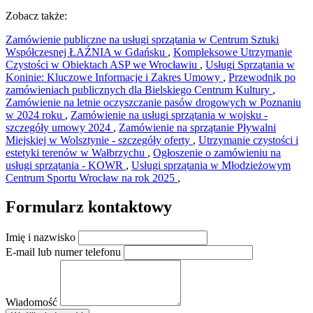
Zobacz także:
Zamówienie publiczne na usługi sprzątania w Centrum Sztuki
Współczesnej ŁAŹNIA w Gdańsku
,
Kompleksowe Utrzymanie
Czystości w Obiektach ASP we Wrocławiu
,
Usługi Sprzątania w
Koninie: Kluczowe Informacje i Zakres Umowy
,
Przewodnik po
zamówieniach publicznych dla Bielskiego Centrum Kultury
,
Zamówienie na letnie oczyszczanie pasów drogowych w Poznaniu
w 2024 roku
,
Zamówienie na usługi sprzątania w wojsku -
szczegóły umowy 2024
,
Zamówienie na sprzątanie Pływalni
Miejskiej w Wolsztynie - szczegóły oferty
,
Utrzymanie czystości i
estetyki terenów w Wałbrzychu
,
Ogłoszenie o zamówieniu na
usługi sprzątania - KOWR
,
Usługi sprzątania w Młodzieżowym
Centrum Sportu Wrocław na rok 2025
,
Formularz kontaktowy
Imię i nazwisko
E-mail lub numer telefonu
Wiadomość
×