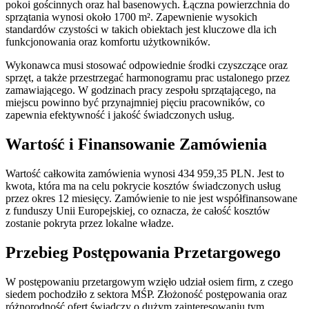
pokoi gościnnych oraz hal basenowych. Łączna powierzchnia do
sprzątania wynosi około 1700 m². Zapewnienie wysokich
standardów czystości w takich obiektach jest kluczowe dla ich
funkcjonowania oraz komfortu użytkowników.
Wykonawca musi stosować odpowiednie środki czyszczące oraz
sprzęt, a także przestrzegać harmonogramu prac ustalonego przez
zamawiającego. W godzinach pracy zespołu sprzątającego, na
miejscu powinno być przynajmniej pięciu pracowników, co
zapewnia efektywność i jakość świadczonych usług.
Wartość i Finansowanie Zamówienia
Wartość całkowita zamówienia wynosi 434 959,35 PLN. Jest to
kwota, która ma na celu pokrycie kosztów świadczonych usług
przez okres 12 miesięcy. Zamówienie to nie jest współfinansowane
z funduszy Unii Europejskiej, co oznacza, że całość kosztów
zostanie pokryta przez lokalne władze.
Przebieg Postępowania Przetargowego
W postępowaniu przetargowym wzięło udział osiem firm, z czego
siedem pochodziło z sektora MŚP. Złożoność postępowania oraz
różnorodność ofert świadczy o dużym zainteresowaniu tym