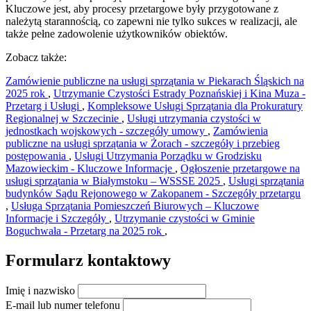
Kluczowe jest, aby procesy przetargowe były przygotowane z
należytą starannością, co zapewni nie tylko sukces w realizacji, ale
także pełne zadowolenie użytkowników obiektów.
Zobacz także:
Zamówienie publiczne na usługi sprzątania w Piekarach Śląskich na
2025 rok
,
Utrzymanie Czystości Estrady Poznańskiej i Kina Muza -
Przetarg i Usługi
,
Kompleksowe Usługi Sprzątania dla Prokuratury
Regionalnej w Szczecinie
,
Usługi utrzymania czystości w
jednostkach wojskowych - szczegóły umowy
,
Zamówienia
publiczne na usługi sprzątania w Żorach - szczegóły i przebieg
postępowania
,
Usługi Utrzymania Porządku w Grodzisku
Mazowieckim - Kluczowe Informacje
,
Ogłoszenie przetargowe na
usługi sprzątania w Białymstoku – WSSSE 2025
,
Usługi sprzątania
budynków Sądu Rejonowego w Zakopanem - Szczegóły przetargu
,
Usługa Sprzątania Pomieszczeń Biurowych – Kluczowe
Informacje i Szczegóły
,
Utrzymanie czystości w Gminie
Boguchwała - Przetarg na 2025 rok
,
Formularz kontaktowy
Imię i nazwisko
E-mail lub numer telefonu