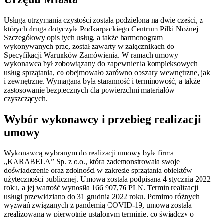
Usługa utrzymania czystości została podzielona na dwie części, z
których druga dotyczyła Podkarpackiego Centrum Piłki Nożnej.
Szczegółowy opis tych usług, a także harmonogram
wykonywanych prac, został zawarty w załącznikach do
Specyfikacji Warunków Zamówienia. W ramach umowy
wykonawca był zobowiązany do zapewnienia kompleksowych
usług sprzątania, co obejmowało zarówno obszary wewnętrzne, jak
i zewnętrzne. Wymagana była staranność i terminowość, a także
zastosowanie bezpiecznych dla powierzchni materiałów
czyszczących.
Wybór wykonawcy i przebieg realizacji
umowy
Wykonawcą wybranym do realizacji umowy była firma
„KARABELA” Sp. z o.o., która zademonstrowała swoje
doświadczenie oraz zdolności w zakresie sprzątania obiektów
użyteczności publicznej. Umowa została podpisana 4 stycznia 2022
roku, a jej wartość wynosiła 166 907,76 PLN. Termin realizacji
usługi przewidziano do 31 grudnia 2022 roku. Pomimo różnych
wyzwań związanych z pandemią COVID-19, umowa została
zrealizowana w pierwotnie ustalonym terminie, co świadczy o