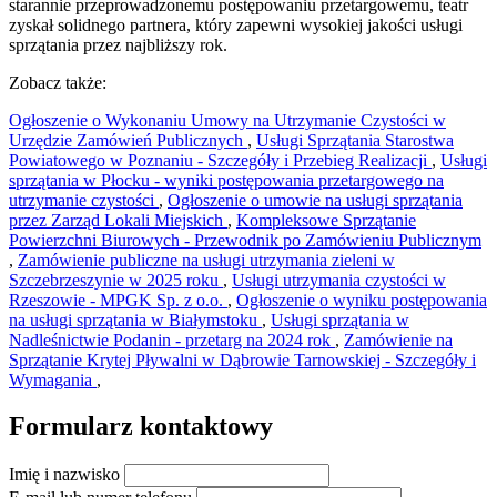
starannie przeprowadzonemu postępowaniu przetargowemu, teatr
zyskał solidnego partnera, który zapewni wysokiej jakości usługi
sprzątania przez najbliższy rok.
Zobacz także:
Ogłoszenie o Wykonaniu Umowy na Utrzymanie Czystości w
Urzędzie Zamówień Publicznych
,
Usługi Sprzątania Starostwa
Powiatowego w Poznaniu - Szczegóły i Przebieg Realizacji
,
Usługi
sprzątania w Płocku - wyniki postępowania przetargowego na
utrzymanie czystości
,
Ogłoszenie o umowie na usługi sprzątania
przez Zarząd Lokali Miejskich
,
Kompleksowe Sprzątanie
Powierzchni Biurowych - Przewodnik po Zamówieniu Publicznym
,
Zamówienie publiczne na usługi utrzymania zieleni w
Szczebrzeszynie w 2025 roku
,
Usługi utrzymania czystości w
Rzeszowie - MPGK Sp. z o.o.
,
Ogłoszenie o wyniku postępowania
na usługi sprzątania w Białymstoku
,
Usługi sprzątania w
Nadleśnictwie Podanin - przetarg na 2024 rok
,
Zamówienie na
Sprzątanie Krytej Pływalni w Dąbrowie Tarnowskiej - Szczegóły i
Wymagania
,
Formularz kontaktowy
Imię i nazwisko