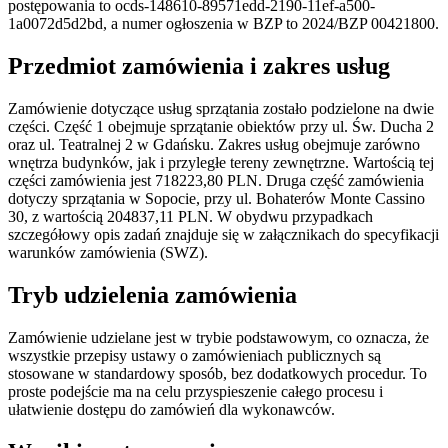
postępowania to ocds-148610-89571edd-2190-11ef-a500-
1a0072d5d2bd, a numer ogłoszenia w BZP to 2024/BZP 00421800.
Przedmiot zamówienia i zakres usług
Zamówienie dotyczące usług sprzątania zostało podzielone na dwie
części. Część 1 obejmuje sprzątanie obiektów przy ul. Św. Ducha 2
oraz ul. Teatralnej 2 w Gdańsku. Zakres usług obejmuje zarówno
wnętrza budynków, jak i przyległe tereny zewnętrzne. Wartością tej
części zamówienia jest 718223,80 PLN. Druga część zamówienia
dotyczy sprzątania w Sopocie, przy ul. Bohaterów Monte Cassino
30, z wartością 204837,11 PLN. W obydwu przypadkach
szczegółowy opis zadań znajduje się w załącznikach do specyfikacji
warunków zamówienia (SWZ).
Tryb udzielenia zamówienia
Zamówienie udzielane jest w trybie podstawowym, co oznacza, że
wszystkie przepisy ustawy o zamówieniach publicznych są
stosowane w standardowy sposób, bez dodatkowych procedur. To
proste podejście ma na celu przyspieszenie całego procesu i
ułatwienie dostępu do zamówień dla wykonawców.