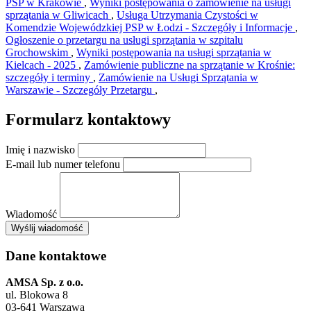
PSP w Krakowie
,
Wyniki postępowania o zamówienie na usługi
sprzątania w Gliwicach
,
Usługa Utrzymania Czystości w
Komendzie Wojewódzkiej PSP w Łodzi - Szczegóły i Informacje
,
Ogłoszenie o przetargu na usługi sprzątania w szpitalu
Grochowskim
,
Wyniki postępowania na usługi sprzątania w
Kielcach - 2025
,
Zamówienie publiczne na sprzątanie w Krośnie:
szczegóły i terminy
,
Zamówienie na Usługi Sprzątania w
Warszawie - Szczegóły Przetargu
,
Formularz kontaktowy
Imię i nazwisko
E-mail lub numer telefonu
Wiadomość
×
Wyślij wiadomość
AMSA Sp. z o.o. - ul. Blokowa 8, Warszawa
Leaflet
+
Dane kontaktowe
−
AMSA Sp. z o.o.
ul. Blokowa 8
03-641 Warszawa