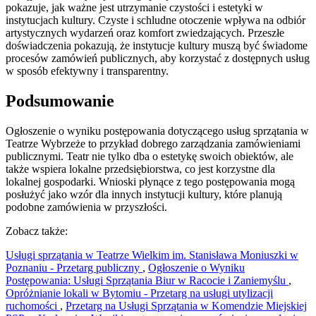
pokazuje, jak ważne jest utrzymanie czystości i estetyki w
instytucjach kultury. Czyste i schludne otoczenie wpływa na odbiór
artystycznych wydarzeń oraz komfort zwiedzających. Przeszłe
doświadczenia pokazują, że instytucje kultury muszą być świadome
procesów zamówień publicznych, aby korzystać z dostępnych usług
w sposób efektywny i transparentny.
Podsumowanie
Ogłoszenie o wyniku postępowania dotyczącego usług sprzątania w
Teatrze Wybrzeże to przykład dobrego zarządzania zamówieniami
publicznymi. Teatr nie tylko dba o estetykę swoich obiektów, ale
także wspiera lokalne przedsiębiorstwa, co jest korzystne dla
lokalnej gospodarki. Wnioski płynące z tego postępowania mogą
posłużyć jako wzór dla innych instytucji kultury, które planują
podobne zamówienia w przyszłości.
Zobacz także:
Usługi sprzątania w Teatrze Wielkim im. Stanisława Moniuszki w
Poznaniu - Przetarg publiczny
,
Ogłoszenie o Wyniku
Postępowania: Usługi Sprzątania Biur w Racocie i Zaniemyślu
,
Opróżnianie lokali w Bytomiu - Przetarg na usługi utylizacji
ruchomości
,
Przetarg na Usługi Sprzątania w Komendzie Miejskiej