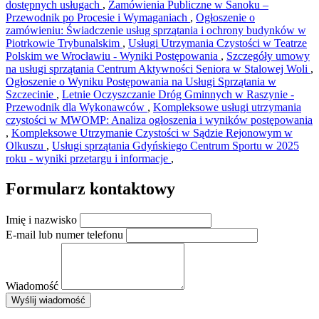
dostępnych usługach
,
Zamówienia Publiczne w Sanoku –
Przewodnik po Procesie i Wymaganiach
,
Ogłoszenie o
zamówieniu: Świadczenie usług sprzątania i ochrony budynków w
Piotrkowie Trybunalskim
,
Usługi Utrzymania Czystości w Teatrze
Polskim we Wrocławiu - Wyniki Postępowania
,
Szczegóły umowy
na usługi sprzątania Centrum Aktywności Seniora w Stalowej Woli
,
Ogłoszenie o Wyniku Postępowania na Usługi Sprzątania w
Szczecinie
,
Letnie Oczyszczanie Dróg Gminnych w Raszynie -
Przewodnik dla Wykonawców
,
Kompleksowe usługi utrzymania
czystości w MWOMP: Analiza ogłoszenia i wyników postępowania
,
Kompleksowe Utrzymanie Czystości w Sądzie Rejonowym w
Olkuszu
,
Usługi sprzątania Gdyńskiego Centrum Sportu w 2025
roku - wyniki przetargu i informacje
,
Formularz kontaktowy
Imię i nazwisko
E-mail lub numer telefonu
Wiadomość
×
Wyślij wiadomość
AMSA Sp. z o.o. - ul. Blokowa 8, Warszawa
Leaflet