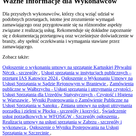
Ważne Informacje dla Wykonawców
Dla przyszłych wykonawców, którzy chcą wziąć udział w
podobnych przetargach, istotne jest zrozumienie wymagań
zamawiającego oraz przygotowanie się na różnorodne aspekty
związane z realizacją usług. Rekomenduje się dokładne zapoznanie
się z dokumentacją przetargową oraz wcześniejsze doświadczenie w
branży, aby spełnić oczekiwania i wymagania stawiane przez
zamawiającego.
Zobacz także:
Ogłoszenie o wykonaniu umowy na sprzątanie Kartuskiej Pływalni
Nëczk - szczegóły
,
Usługi sprzątania w instytucjach publicznych –
przetarg IAS Katowice 2024
,
Ogłoszenie o Wykonaniu Umowy na
Usługi Sprzątania w Sądzie Rejonowym w Braniewie
,
Zamówienia
publiczne w Wałbrzychu - Usługi sprzątania i utrzymania czystości
,
Usługi Sprzątania dla Urzędów Statystycznych - Czystość i Higiena
w Warszawie
,
Wyniki Postępowania o Zamówienie Publiczne na
Usługi Sprzątania w Sanoku
,
Zmiana umowy na usługi utrzymania
porządku i zieleni w Płocku - szczegóły i korzyści
,
Świadczenie
usług porządkowych w WFOŚiGW - Szczegóły ogłoszenia
,
Realizacja umowy na usługi sprzątania w Zabrzu - szczegóły i
wykonawca
,
Ogłoszenie o Wyniku Postępowania na Usługi
Sprzątania w Szczecinie
,