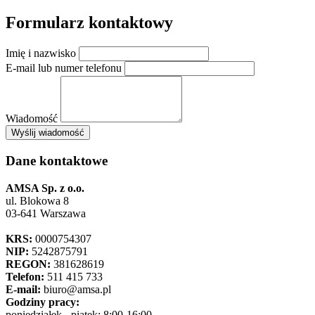
Formularz kontaktowy
Imię i nazwisko
E-mail lub numer telefonu
Wiadomość
×
Wyślij wiadomość
AMSA Sp. z o.o. - ul. Blokowa 8, Warszawa
Leaflet
+
Dane kontaktowe
−
AMSA Sp. z o.o.
ul. Blokowa 8
03-641 Warszawa
KRS:
0000754307
NIP:
5242875791
REGON:
381628619
Telefon:
511 415 733
E-mail:
biuro@amsa.pl
Godziny pracy:
poniedziałek - piątek: 8:00-16:00