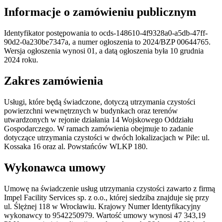
Informacje o zamówieniu publicznym
Identyfikator postępowania to ocds-148610-4f9328a0-a5db-47ff-
90d2-0a230be7347a, a numer ogłoszenia to 2024/BZP 00644765.
Wersja ogłoszenia wynosi 01, a datą ogłoszenia była 10 grudnia
2024 roku.
Zakres zamówienia
Usługi, które będą świadczone, dotyczą utrzymania czystości
powierzchni wewnętrznych w budynkach oraz terenów
utwardzonych w rejonie działania 14 Wojskowego Oddziału
Gospodarczego. W ramach zamówienia obejmuje to zadanie
dotyczące utrzymania czystości w dwóch lokalizacjach w Pile: ul.
Kossaka 16 oraz al. Powstańców WLKP 180.
Wykonawca umowy
Umowę na świadczenie usług utrzymania czystości zawarto z firmą
Impel Facility Services sp. z o.o., której siedziba znajduje się przy
ul. Ślężnej 118 w Wrocławiu. Krajowy Numer Identyfikacyjny
wykonawcy to 9542250979. Wartość umowy wynosi 47 343,19