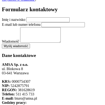
Formularz kontaktowy
Imię i nazwisko
E-mail lub numer telefonu
Wiadomość
×
Wyślij wiadomość
AMSA Sp. z o.o. - ul. Blokowa 8, Warszawa
Leaflet
+
Dane kontaktowe
−
AMSA Sp. z o.o.
ul. Blokowa 8
03-641 Warszawa
KRS:
0000754307
NIP:
5242875791
REGON:
381628619
Telefon:
511 415 733
E-mail:
biuro@amsa.pl
Godziny pracy: