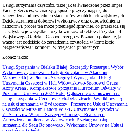
Usługi utrzymania czystości, takie jak te świadczone przez Impel
Facility Services, w znaczący sposób przyczyniają się do
zapewnienia odpowiednich standardów w obiektach wojskowych.
Dzięki starannemu doborowi wykonawcy oraz odpowiedniemu
nadzorowi, proces ten może przebiegać sprawnie, co przekłada się
na satysfakcję wszystkich użytkowników obiektów. Przykład 14
Wojskowego Oddziału Gospodarczego w Poznaniu pokazuje, jak
ważne jest podejście do zarządzania czystością w kontekście
bezpieczeństwa i komfortu w miejscach publicznych.
Zobacz także:
Usługi Sprzątania w Bielsku-Białej: Szczegóły Przetargu i Wybór
Wykonawcy
,
Umowa na Usługi Sprzątania w Akademii
Mazowieckiej w Płocku - Szczegóły i Wymagania
,
Usługi
Utrzymania Czystości w Hali Widowiskowo-Sportowej Grupa
Azoty Arena
,
Kompleksowe Sprzątanie Kuratorium Oświaty w
Poznaniu - Umowa na 2024 Rok
,
Ogłoszenie o zamówieniu na
usługi sprzątania w Czechowicach-Dziedzicach
,
Wyniki przetargu
na usługi sprzątania w Bydgoszczy
,
Przetarg na Usługi Utrzymania
Czystości w Muzeum Historii Polski
,
Utrzymanie Czystości w
ZUS Gorzów Wlkp. – Szczegóły Umowy i Realizacja
,
Zamówienia publiczne w Wadowicach: Przetarg na usługi
sprzątania dla Sądu Rejonowego
,
Wykonanie Umowy na Usługi
Czystości w Gdańsku
,