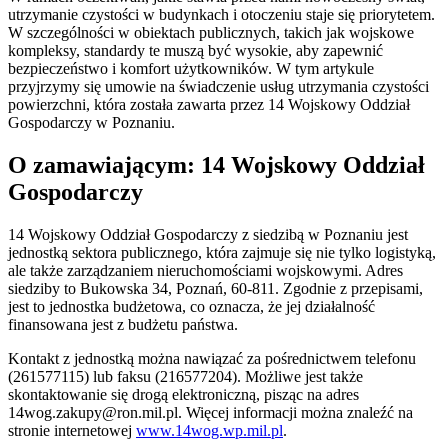
utrzymanie czystości w budynkach i otoczeniu staje się priorytetem.
W szczególności w obiektach publicznych, takich jak wojskowe
kompleksy, standardy te muszą być wysokie, aby zapewnić
bezpieczeństwo i komfort użytkowników. W tym artykule
przyjrzymy się umowie na świadczenie usług utrzymania czystości
powierzchni, która została zawarta przez 14 Wojskowy Oddział
Gospodarczy w Poznaniu.
O zamawiającym: 14 Wojskowy Oddział
Gospodarczy
14 Wojskowy Oddział Gospodarczy z siedzibą w Poznaniu jest
jednostką sektora publicznego, która zajmuje się nie tylko logistyką,
ale także zarządzaniem nieruchomościami wojskowymi. Adres
siedziby to Bukowska 34, Poznań, 60-811. Zgodnie z przepisami,
jest to jednostka budżetowa, co oznacza, że jej działalność
finansowana jest z budżetu państwa.
Kontakt z jednostką można nawiązać za pośrednictwem telefonu
(261577115) lub faksu (216577204). Możliwe jest także
skontaktowanie się drogą elektroniczną, pisząc na adres
14wog.zakupy@ron.mil.pl
. Więcej informacji można znaleźć na
stronie internetowej
www.14wog.wp.mil.pl
.