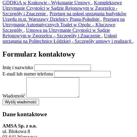
GDDKiA w Krakowie - Wykonanie Umowy
,
Kompleksowe
Utrzymanie Czystości w Sądzie Rejonowym w Zgorzelcu -
Szczegóły i Znaczenie
,
Przetarg na usługi sprzątania budynków
Urzędu m.st. Warszawy Dzielnicy Praga-Południe
,
Przetarg na
Utrzymanie Automatycznych Toalet w Opolu – Kluczowe
Szczegóły
,
Umowa na Utrzymanie Czystości w Sądzie
Rejonowym w Zgorzelcu – Szczegóły i Znaczenie
,
Usługi
sprzątania na Politechnice Łódzkiej - Szczegóły umowy i realizacji
,
Formularz kontaktowy
Imię i nazwisko
E-mail lub numer telefonu
Wiadomość
×
Wyślij wiadomość
AMSA Sp. z o.o. - ul. Blokowa 8, Warszawa
Leaflet
+
Dane kontaktowe
−
AMSA Sp. z o.o.
ul. Blokowa 8
03-641 Warszawa