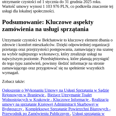
utrzymanie czystości od 1 stycznia do 31 grudnia 2025 roku.
Wartość umowy wynosi 1 103 976 PLN, co podkreśla znaczenie tej
usługi dla lokalnej społeczności.
Podsumowanie: Kluczowe aspekty
zamówienia na usługi sprzątania
Utrzymanie czystości w Bełchatowie to kluczowy element dbania o
zdrowie i komfort mieszkańców. Dzięki odpowiedniej organizacji
przetargu oraz przejrzystości postępowania, zamawiający ma szansę
na wybór najlepszego wykonawcy, który zrealizuje usługi na
najwyższym poziomie. Przedsiębiorstwa, które planują przystąpić
do tego typu zamówień, powinny śledzić informacje na stronie
zamawiającego oraz przygotować się na spełnienie wszystkich
wymagań.
Zobacz także:
Ogłoszenie o Wykonaniu Umowy na Usługi Sprzątania w Sądzie
Rejonowym w Braniewie
,
Bieżące Utrzymanie Toalet
Wolnostojących w Krakowie - Kluczowe Informacje
,
Realizacja
umowy na sprzątanie Krajowej Administracji Skarbowej w
Bydgoszczy
,
Kompleksowe Sprzątanie Powierzchni Biurowych -
Przewodnik po Zamówieniu Publicznym
,
Usługi sprzątania w