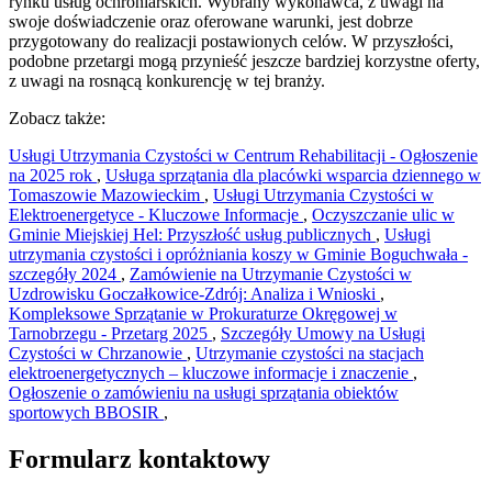
rynku usług ochroniarskich. Wybrany wykonawca, z uwagi na
swoje doświadczenie oraz oferowane warunki, jest dobrze
przygotowany do realizacji postawionych celów. W przyszłości,
podobne przetargi mogą przynieść jeszcze bardziej korzystne oferty,
z uwagi na rosnącą konkurencję w tej branży.
Zobacz także:
Usługi Utrzymania Czystości w Centrum Rehabilitacji - Ogłoszenie
na 2025 rok
,
Usługa sprzątania dla placówki wsparcia dziennego w
Tomaszowie Mazowieckim
,
Usługi Utrzymania Czystości w
Elektroenergetyce - Kluczowe Informacje
,
Oczyszczanie ulic w
Gminie Miejskiej Hel: Przyszłość usług publicznych
,
Usługi
utrzymania czystości i opróżniania koszy w Gminie Boguchwała -
szczegóły 2024
,
Zamówienie na Utrzymanie Czystości w
Uzdrowisku Goczałkowice-Zdrój: Analiza i Wnioski
,
Kompleksowe Sprzątanie w Prokuraturze Okręgowej w
Tarnobrzegu - Przetarg 2025
,
Szczegóły Umowy na Usługi
Czystości w Chrzanowie
,
Utrzymanie czystości na stacjach
elektroenergetycznych – kluczowe informacje i znaczenie
,
Ogłoszenie o zamówieniu na usługi sprzątania obiektów
sportowych BBOSIR
,
Formularz kontaktowy