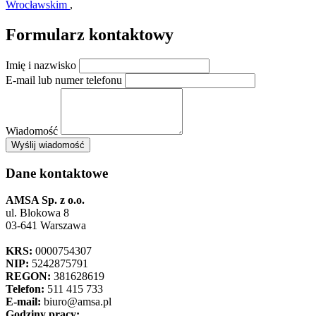
Wrocławskim
,
Formularz kontaktowy
Imię i nazwisko
E-mail lub numer telefonu
Wiadomość
×
Wyślij wiadomość
AMSA Sp. z o.o. - ul. Blokowa 8, Warszawa
Leaflet
+
Dane kontaktowe
−
AMSA Sp. z o.o.
ul. Blokowa 8
03-641 Warszawa
KRS:
0000754307
NIP:
5242875791
REGON:
381628619
Telefon:
511 415 733
E-mail:
biuro@amsa.pl
Godziny pracy: