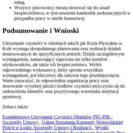
usług.
Wszyscy pracownicy muszą stosować się do zasad
bezpieczeństwa, w tym noszenie kamizelek asekuracyjnych w
przypadku pracy w strefie basenowej.
Podsumowanie i Wnioski
Utrzymanie czystości w obiektach takich jak Kryta Pływalnia w
Kole wymaga skrupulatnego planowania oraz realizacji działań
dostosowanych do specyficznych potrzeb. Dzięki szczegółowym
wymaganiom, zamawiający zapewnia nie tylko komfort
użytkowników, ale także ich bezpieczeństwo. Wybór
odpowiedniego wykonawcy, który sprosta wszystkim
wymaganiom, jest kluczowy dla sukcesu tego przedsięwzięcia.
Warto zauważyć, że odpowiednia organizacja pracy oraz
stosowanie wysokiej jakości środków czystości przyczynia się do
zadowolenia klientów oraz pozytywnego wizerunku instytucji
sportowej.
Zobacz także:
Kompleksowe Utrzymanie Czystości Obiektów PIG-PIB -
Szczegóły Umowy
,
Usługi Sprzątania Komendy Wojewódzkiej
Policji w Łodzi: Szczegóły Umowy i Realizacji
,
Wyniki
Postępowania w Słowińskim Parku Narodowym: Szczegóły Prac