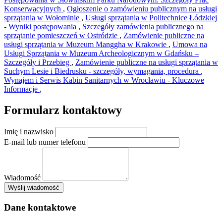
Konserwacyjnych
,
Ogłoszenie o zamówieniu publicznym na usługi
sprzątania w Wołominie
,
Usługi sprzątania w Politechnice Łódzkiej
- Wyniki postępowania
,
Szczegóły zamówienia publicznego na
sprzątanie pomieszczeń w Ostródzie
,
Zamówienie publiczne na
usługi sprzątania w Muzeum Manggha w Krakowie
,
Umowa na
Usługi Sprzątania w Muzeum Archeologicznym w Gdańsku –
Szczegóły i Przebieg
,
Zamówienie publiczne na usługi sprzątania w
Suchym Lesie i Biedrusku - szczegóły, wymagania, procedura
,
Wynajem i Serwis Kabin Sanitarnych w Wrocławiu - Kluczowe
Informacje
,
Formularz kontaktowy
Imię i nazwisko
E-mail lub numer telefonu
Wiadomość
×
Wyślij wiadomość
AMSA Sp. z o.o. - ul. Blokowa 8, Warszawa
Leaflet
+
Dane kontaktowe
−