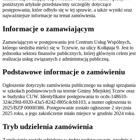
poniższym artykule przedstawimy szczegóły dotyczące
postępowania, które odbyło się w tej sprawie, a także wyniki oraz
najważniejsze informacje na temat zamówienia.
Informacje o zamawiającym
Zamawiającym w postępowaniu jest Centrum Usług Wspólnych,
którego siedziba mieści się w Tczewie, na ulicy Kołłątaja 9. Jest to
jednostka sektora finansów publicznych, której głównym celem jest
realizacja usług związanych z administracją publiczną.
Podstawowe informacje o zamówieniu
Ogłoszenie dotyczyło zamówienia publicznego na usługi sprzątania
w szkołach podstawowych na terenie Gminy Miejskiej Tczew oraz
w budynku CUW. Identyfikator postępowania to ocds-148610-
324e29fd-6920-43a5-8242-f805c4cbb103, a numer ogłoszenia to
2025/BZP 00000386. Postępowanie zostało ogłoszone 2 stycznia
2025 roku, a jego zakończenie miało miejsce w grudniu 2024 roku.
Tryb udzielenia zamówienia
Zamówienie zostało udzielone w trybie podstawowym, zgodnie z