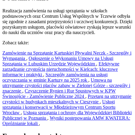
Realizacja zamówienia na usługi sprzątania w szkołach
podstawowych oraz Centrum Usług Wspólnych w Tczewie odbyła
się zgodnie z zasadami przejrzystości i uczciwej konkurencji. Dzięki
pozyskanym usługom, placówki oświatowe zyskają lepsze warunki
do nauki dla uczniów oraz pracy dla nauczycieli.
Zobacz także:
Zamówienie na Sprzątanie Kartuskiej Pływalni Neczk - Szczegóły i
Wymagania
,
Ogłoszenie o Wykonaniu Umowy na Usługi
Sprzątania w Lubuskim Urzędzie Wojewódzkim
,
Efektywne
zarządzanie czystością nieruchomości w Kielcach: kluczowe
informacje i praktyki
,
Szczegóły zamówienia na usługi
oczyszczania w gminie Kartuzy na 2025 rok
,
Umowa na
utrzymanie czystości placów zabaw w Zielonej Górze - szczegóły i
znaczenie
,
Czyszczenie Rynien i Rur Spustowych w KPW
Świnoujście - Zamówienie Publiczne 2024
,
Przetarg na utrzymanie
czystości w budynkach mieszkalnych w Cieszynie
,
Usługi
sprzątania i konserwacji w Młodzieżowym Centrum Sportu
Wrocław
,
Usługa sprzątania i ochrony dla Wojewódzkiej Biblioteki
Publicznej w Poznaniu
,
Wyniki postępowania AMW KWATERA:
Opróżnianie lokali
,