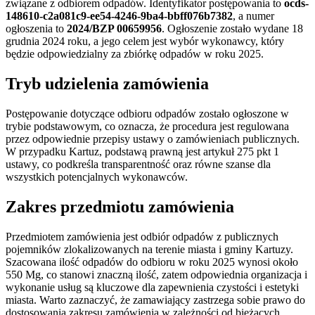
związane z odbiorem odpadów. Identyfikator postępowania to
ocds-
148610-c2a081c9-ee54-4246-9ba4-bbff076b7382
, a numer
ogłoszenia to
2024/BZP 00659956
. Ogłoszenie zostało wydane 18
grudnia 2024 roku, a jego celem jest wybór wykonawcy, który
będzie odpowiedzialny za zbiórkę odpadów w roku 2025.
Tryb udzielenia zamówienia
Postępowanie dotyczące odbioru odpadów zostało ogłoszone w
trybie podstawowym, co oznacza, że procedura jest regulowana
przez odpowiednie przepisy ustawy o zamówieniach publicznych.
W przypadku Kartuz, podstawą prawną jest artykuł 275 pkt 1
ustawy, co podkreśla transparentność oraz równe szanse dla
wszystkich potencjalnych wykonawców.
Zakres przedmiotu zamówienia
Przedmiotem zamówienia jest odbiór odpadów z publicznych
pojemników zlokalizowanych na terenie miasta i gminy Kartuzy.
Szacowana ilość odpadów do odbioru w roku 2025 wynosi około
550 Mg, co stanowi znaczną ilość, zatem odpowiednia organizacja i
wykonanie usług są kluczowe dla zapewnienia czystości i estetyki
miasta. Warto zaznaczyć, że zamawiający zastrzega sobie prawo do
dostosowania zakresu zamówienia w zależności od bieżących