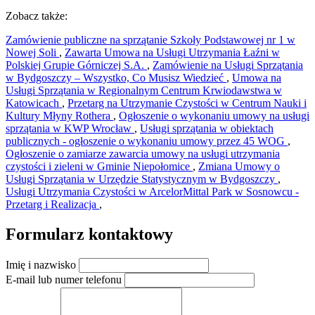
Zobacz także:
Zamówienie publiczne na sprzątanie Szkoły Podstawowej nr 1 w
Nowej Soli
,
Zawarta Umowa na Usługi Utrzymania Łaźni w
Polskiej Grupie Górniczej S.A.
,
Zamówienie na Usługi Sprzątania
w Bydgoszczy – Wszystko, Co Musisz Wiedzieć
,
Umowa na
Usługi Sprzątania w Regionalnym Centrum Krwiodawstwa w
Katowicach
,
Przetarg na Utrzymanie Czystości w Centrum Nauki i
Kultury Młyny Rothera
,
Ogłoszenie o wykonaniu umowy na usługi
sprzątania w KWP Wrocław
,
Usługi sprzątania w obiektach
publicznych - ogłoszenie o wykonaniu umowy przez 45 WOG
,
Ogłoszenie o zamiarze zawarcia umowy na usługi utrzymania
czystości i zieleni w Gminie Niepołomice
,
Zmiana Umowy o
Usługi Sprzątania w Urzędzie Statystycznym w Bydgoszczy
,
Usługi Utrzymania Czystości w ArcelorMittal Park w Sosnowcu -
Przetarg i Realizacja
,
Formularz kontaktowy
Imię i nazwisko
E-mail lub numer telefonu