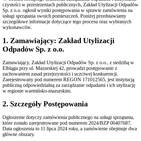
czystości w przestrzeniach publicznych, Zakład Utylizacji Odpadów
Sp. z o.o. ogłosił wyniki postępowania w sprawie zamówienia na
usługi sprzątania swoich pomieszczeń. Poniżej przedstawiamy
szczegółowe informacje dotyczące tego procesu oraz wybranych
wykonawców.
1. Zamawiający: Zakład Utylizacji
Odpadów Sp. z o.o.
Zamawiający, Zakład Utylizacji Odpadów Sp. z o.o., z siedzibą w
Elblągu przy ul. Mazurskiej 42, prowadzi postępowanie z
zachowaniem zasad przejrzystości i uczciwej konkurencji.
Zarejestrowany pod numerem REGON 171012565, jest instytucją
publiczną odpowiedzialną za zarządzanie odpadami i ich utylizację
w regionie warmińsko-mazurskim.
2. Szczegóły Postępowania
Ogłoszenie dotyczy zamówienia publicznego na usługi sprzątania,
które zostało zarejestrowane pod numerem 2024/BZP 00407687.
Data ogłoszenia to 11 lipca 2024 roku, a zamówienie obejmuje dwa
główne obszary.