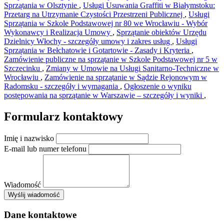
Sprzątania w Olsztynie
,
Usługi Usuwania Graffiti w Białymstoku:
Przetarg na Utrzymanie Czystości Przestrzeni Publicznej
,
Usługi
Sprzątania w Szkole Podstawowej nr 80 we Wrocławiu - Wybór
Wykonawcy i Realizacja Umowy
,
Sprzątanie obiektów Urzędu
Dzielnicy Włochy - szczegóły umowy i zakres usług
,
Usługi
Sprzątania w Bełchatowie i Gotartowie - Zasady i Kryteria
,
Zamówienie publiczne na sprzątanie w Szkole Podstawowej nr 5 w
Szczecinku
,
Zmiany w Umowie na Usługi Sanitarno-Techniczne w
Wrocławiu
,
Zamówienie na sprzątanie w Sądzie Rejonowym w
Radomsku - szczegóły i wymagania
,
Ogłoszenie o wyniku
postępowania na sprzątanie w Warszawie – szczegóły i wyniki
,
Formularz kontaktowy
Imię i nazwisko
E-mail lub numer telefonu
Wiadomość
×
Wyślij wiadomość
AMSA Sp. z o.o. - ul. Blokowa 8, Warszawa
Leaflet
+
Dane kontaktowe