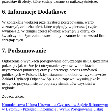
przedstawili oferty, które zostały uznane za najkorzystniejsze.
6. Informacje Dodatkowe
W kontekście większej przejrzystości postępowania, warto
zaznaczyć, że liczba ofert, które wpłynęły w pierwszej części,
wyniosła 2. W drugiej części również wpłynęły 2 oferty, co
świadczy o dużym zainteresowaniu tym zamówieniem wśród firm
sprzątających.
7. Podsumowanie
Ogłoszenie o wynikach postępowania dotyczącego usług sprzątania
pokazuje, jak ważne jest utrzymanie czystości w obiektach
użyteczności publicznej oraz jak przebiega proces zamówień
publicznych w Polsce. Dzięki starannemu doborowi wykonawców,
Zakład Utylizacji Odpadów Sp. z o.o. zapewni wysoką jakość
usług, co przyczyni się do poprawy standardów czystości w
regionie.
Zobacz także:
Kompleksowa Usługa Utrzymania Czystości w Sądzie Rejonowym
w Bytomiu - Przegląd i Informacje
,
Wynik Postępowania Usług