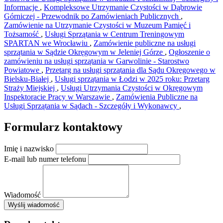
Informacje
,
Kompleksowe Utrzymanie Czystości w Dąbrowie
Górniczej - Przewodnik po Zamówieniach Publicznych
,
Zamówienie na Utrzymanie Czystości w Muzeum Pamięć i
Tożsamość
,
Usługi Sprzątania w Centrum Treningowym
SPARTAN we Wrocławiu
,
Zamówienie publiczne na usługi
sprzątania w Sądzie Okręgowym w Jeleniej Górze
,
Ogłoszenie o
zamówieniu na usługi sprzątania w Garwolinie - Starostwo
Powiatowe
,
Przetarg na usługi sprzątania dla Sądu Okręgowego w
Bielsku-Białej
,
Usługi sprzątania w Łodzi w 2025 roku: Przetarg
Straży Miejskiej
,
Usługi Utrzymania Czystości w Okręgowym
Inspektoracie Pracy w Warszawie
,
Zamówienia Publiczne na
Usługi Sprzątania w Sądach - Szczegóły i Wykonawcy
,
Formularz kontaktowy
Imię i nazwisko
E-mail lub numer telefonu
Wiadomość
×
Wyślij wiadomość
AMSA Sp. z o.o. - ul. Blokowa 8, Warszawa
Leaflet