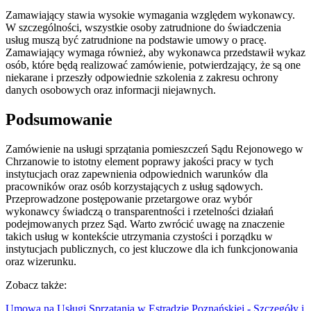
Zamawiający stawia wysokie wymagania względem wykonawcy.
W szczególności, wszystkie osoby zatrudnione do świadczenia
usług muszą być zatrudnione na podstawie umowy o pracę.
Zamawiający wymaga również, aby wykonawca przedstawił wykaz
osób, które będą realizować zamówienie, potwierdzający, że są one
niekarane i przeszły odpowiednie szkolenia z zakresu ochrony
danych osobowych oraz informacji niejawnych.
Podsumowanie
Zamówienie na usługi sprzątania pomieszczeń Sądu Rejonowego w
Chrzanowie to istotny element poprawy jakości pracy w tych
instytucjach oraz zapewnienia odpowiednich warunków dla
pracowników oraz osób korzystających z usług sądowych.
Przeprowadzone postępowanie przetargowe oraz wybór
wykonawcy świadczą o transparentności i rzetelności działań
podejmowanych przez Sąd. Warto zwrócić uwagę na znaczenie
takich usług w kontekście utrzymania czystości i porządku w
instytucjach publicznych, co jest kluczowe dla ich funkcjonowania
oraz wizerunku.
Zobacz także:
Umowa na Usługi Sprzątania w Estradzie Poznańskiej - Szczegóły i