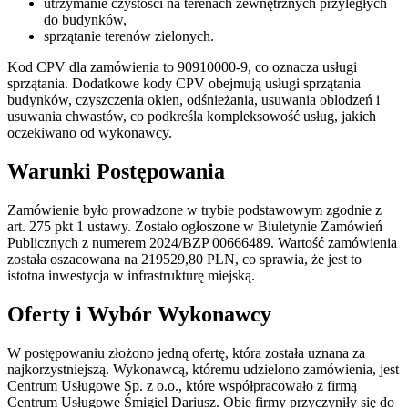
utrzymanie czystości na terenach zewnętrznych przyległych
do budynków,
sprzątanie terenów zielonych.
Kod CPV dla zamówienia to 90910000-9, co oznacza usługi
sprzątania. Dodatkowe kody CPV obejmują usługi sprzątania
budynków, czyszczenia okien, odśnieżania, usuwania oblodzeń i
usuwania chwastów, co podkreśla kompleksowość usług, jakich
oczekiwano od wykonawcy.
Warunki Postępowania
Zamówienie było prowadzone w trybie podstawowym zgodnie z
art. 275 pkt 1 ustawy. Zostało ogłoszone w Biuletynie Zamówień
Publicznych z numerem 2024/BZP 00666489. Wartość zamówienia
została oszacowana na 219529,80 PLN, co sprawia, że jest to
istotna inwestycja w infrastrukturę miejską.
Oferty i Wybór Wykonawcy
W postępowaniu złożono jedną ofertę, która została uznana za
najkorzystniejszą. Wykonawcą, któremu udzielono zamówienia, jest
Centrum Usługowe Sp. z o.o., które współpracowało z firmą
Centrum Usługowe Śmigiel Dariusz. Obie firmy przyczyniły się do