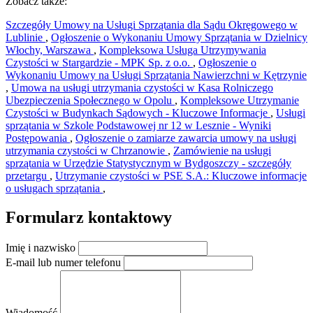
Zobacz także:
Szczegóły Umowy na Usługi Sprzątania dla Sądu Okręgowego w
Lublinie
,
Ogłoszenie o Wykonaniu Umowy Sprzątania w Dzielnicy
Włochy, Warszawa
,
Kompleksowa Usługa Utrzymywania
Czystości w Stargardzie - MPK Sp. z o.o.
,
Ogłoszenie o
Wykonaniu Umowy na Usługi Sprzątania Nawierzchni w Kętrzynie
,
Umowa na usługi utrzymania czystości w Kasa Rolniczego
Ubezpieczenia Społecznego w Opolu
,
Kompleksowe Utrzymanie
Czystości w Budynkach Sądowych - Kluczowe Informacje
,
Usługi
sprzątania w Szkole Podstawowej nr 12 w Lesznie - Wyniki
Postępowania
,
Ogłoszenie o zamiarze zawarcia umowy na usługi
utrzymania czystości w Chrzanowie
,
Zamówienie na usługi
sprzątania w Urzędzie Statystycznym w Bydgoszczy - szczegóły
przetargu
,
Utrzymanie czystości w PSE S.A.: Kluczowe informacje
o usługach sprzątania
,
Formularz kontaktowy
Imię i nazwisko
E-mail lub numer telefonu
Wiadomość